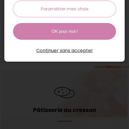
Paramétrer mes choix
Boudin noir
OK pour moi !
Continuer sans accepter
Pâtisserie au cresson