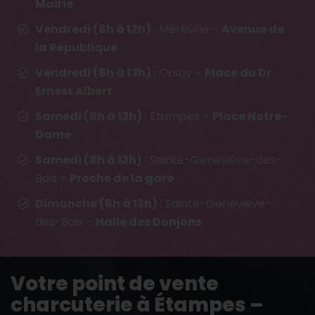
Mairie
Vendredi (8h à 12h)
: Méréville –
Avenue de
la République
Vendredi (8h à 13h)
: Orsay –
Place du Dr
Ernest Albert
Samedi (8h à 13h)
: Étampes –
Place Notre-
Dame
Samedi (8h à 13h)
: Sainte-Geneviève-des-
Bois –
Proche de la gare
Dimanche (8h à 13h)
: Sainte-Geneviève-
des-Bois –
Halle des Donjons
Votre point de vente
charcuterie à Étampes –